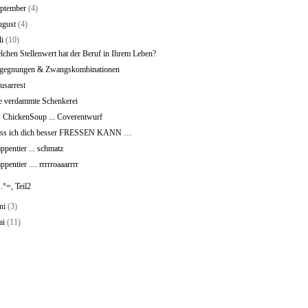
eptember
(4)
ugust
(4)
li
(10)
lchen Stellenwert hat der Beruf in Ihrem Leben?
gegnungen & Zwangskombinationen
usarrest
e verdammte Schenkerei
. ChickenSoup ... Coverentwurf
ss ich dich besser FRESSEN KANN …
ppentier ... schmatz
pentier .... rrrrroaaarrrr
.°=, Teil2
ni
(3)
ai
(11)