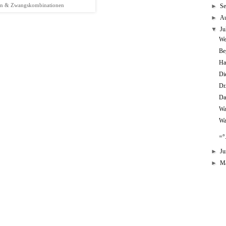
►
S
n & Zwangskombinationen
►
A
▼
Ju
We
Be
Ha
Di
Dr
Da
Wa
Wap
=°.
►
Ju
►
M