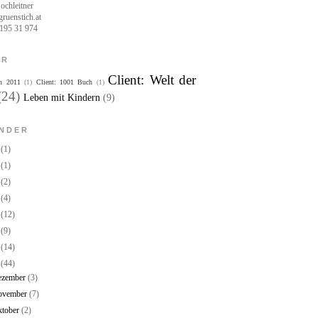
ochleitner
ruenstich.at
195 31 974
E R
Client: Welt der
n 2011
(1)
Client: 1001 Buch
(1)
(24)
Leben mit Kindern
(9)
N D E R
8
(1)
7
(1)
6
(2)
5
(4)
4
(12)
3
(9)
2
(14)
1
(44)
ezember
(3)
ovember
(7)
ktober
(2)