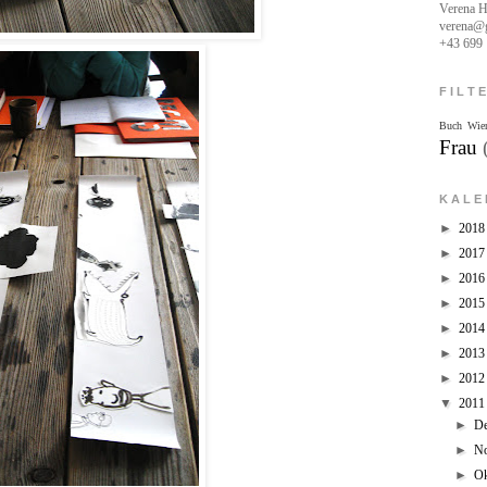
Verena H
verena@g
+43 699 
F I L T 
Buch Wie
Frau
K A L E 
►
201
►
201
►
201
►
201
►
201
►
201
►
201
▼
201
►
D
►
N
►
O