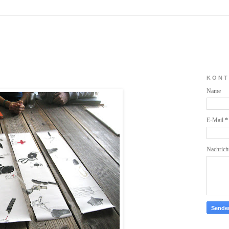
K O N T 
Name
E-Mail
*
Nachrich